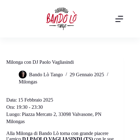
Salta
al
contenuto
Milonga con DJ Paolo Vagliasindi
Bando Lò Tango
29 Gennaio 2025
Milongas
Data:
15 Febbraio 2025
Ora:
19:30 - 23:30
Luogo:
Piazza Mercato 2, 33098 Valvasone, PN
Milongas
Alla Milonga di Bando Lò torna con grande piacere
l’amico
DJ PAOLO VAGLIASINDI (TS)
con le sue