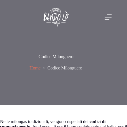
Salta
al
contenuto
Codice Milonguero
Home
Codice Milonguero
Nelle milongas tradizionali, vengono rispettati dei
codici di
comportamento
, fondamentali per il buon svolgimento del ballo, per il