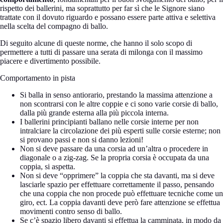
rispetto dei ballerini, ma soprattutto per far sì che le Signore siano
trattate con il dovuto riguardo e possano essere parte attiva e selettiva
nella scelta del compagno di ballo.
Di seguito alcune di queste norme, che hanno il solo scopo di
permettere a tutti di passare una serata di milonga con il massimo
piacere e divertimento possibile.
Comportamento in pista
Si balla in senso antiorario, prestando la massima attenzione a
non scontrarsi con le altre coppie e ci sono varie corsie di ballo,
dalla più grande esterna alla più piccola interna.
I ballerini principianti ballano nelle corsie interne per non
intralciare la circolazione dei più esperti sulle corsie esterne; non
si provano passi e non si danno lezioni!
Non si deve passare da una corsia ad un’altra o procedere in
diagonale o a zig-zag. Se la propria corsia è occupata da una
coppia, si aspetta.
Non si deve “opprimere” la coppia che sta davanti, ma si deve
lasciarle spazio per effettuare correttamente il passo, pensando
che una coppia che non procede può effettuare tecniche come un
giro, ect. La coppia davanti deve però fare attenzione se effettua
movimenti contro senso di ballo.
Se c’è spazio libero davanti si effettua la camminata, in modo da