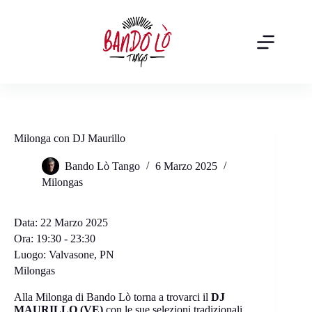
Salta
al
contenuto
Milonga con DJ Maurillo
Bando Lò Tango
6 Marzo 2025
Milongas
Data:
22 Marzo 2025
Ora:
19:30 - 23:30
Luogo:
Valvasone, PN
Milongas
Alla Milonga di Bando Lò torna a trovarci il
DJ
MAURILLO (VE)
con le sue selezioni tradizionali.