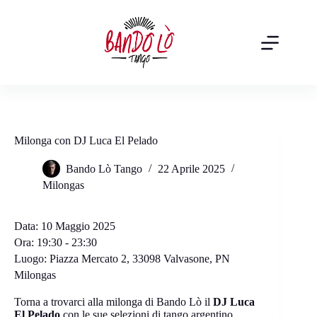
Salta
al
contenuto
Milonga con DJ Luca El Pelado
Bando Lò Tango
22 Aprile 2025
Milongas
Data:
10 Maggio 2025
Ora:
19:30 - 23:30
Luogo:
Piazza Mercato 2, 33098 Valvasone, PN
Milongas
Torna a trovarci alla milonga di Bando Lò il
DJ Luca
El Pelado
con le sue selezioni di tango argentino