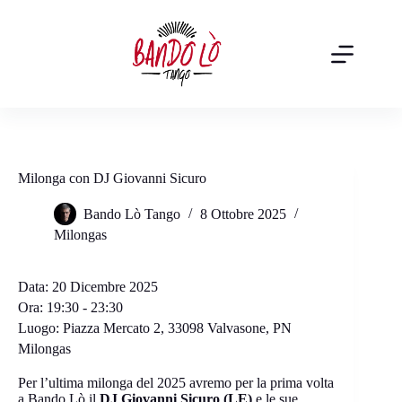
Salta
al
contenuto
Milonga con DJ Giovanni Sicuro
Bando Lò Tango
8 Ottobre 2025
Milongas
Data:
20 Dicembre 2025
Ora:
19:30 - 23:30
Luogo:
Piazza Mercato 2, 33098 Valvasone, PN
Milongas
Per l’ultima milonga del 2025 avremo per la prima volta
a Bando Lò il
DJ Giovanni Sicuro (LE)
e le sue