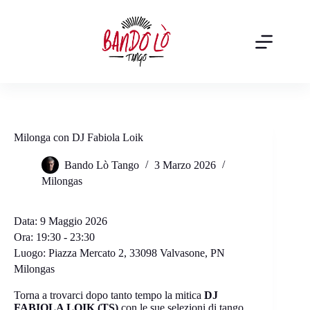
Salta
al
contenuto
Milonga con DJ Fabiola Loik
Bando Lò Tango
3 Marzo 2026
Milongas
Data:
9 Maggio 2026
Ora:
19:30 - 23:30
Luogo:
Piazza Mercato 2, 33098 Valvasone, PN
Milongas
Torna a trovarci dopo tanto tempo la mitica
DJ
FABIOLA LOIK (TS)
con le sue selezioni di tango